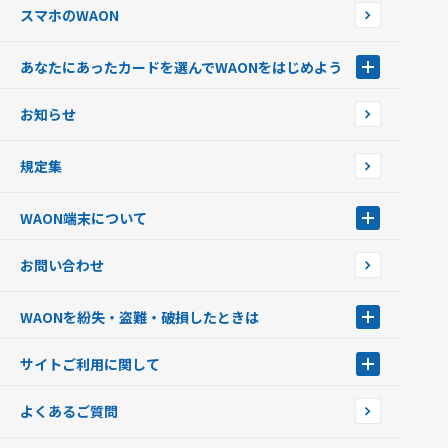
スマホのWAON
あなたにあったカードを選んでWAONをはじめよう
あなたにあったカードを選んでWAONをはじめよう
お知らせ
フードバンク応援WAON
日本の国立公園WAON
規定集
ご当地WAON
サッカー大好きWAON
WAON端末について
G.G WAON
JMB WAON
WAON端末について
お問い合わせ
WAONカード・WAONカードプラス
WAONネットステーション
キャッシュカード一体型・クレジットカード一体型
WAONステーション
WAONを紛失・盗難・破損したときは
モバイルWAON
新型WAONステーション
Apple PayのWAON
イオン銀行ATM
WAONを紛失・盗難・破損したときは
サイトご利用に関して
提携WAONカード
WAONチャージャーmini
WAONカードの拾得について
新型WAONチャージ機
サイトご利用に関して
よくあるご質問
企業情報
サイトご利用規約