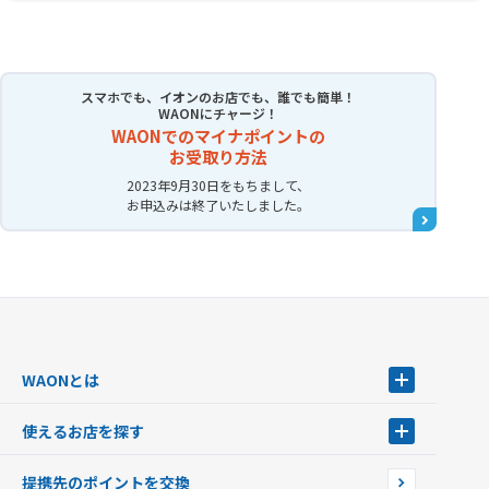
スマホでも、イオンのお店でも、誰でも簡単！
WAONにチャージ！
WAONでのマイナポイントの
お受取り方法
2023年9月30日をもちまして、
お申込みは終了いたしました。
WAONとは
WAONとは
使えるお店を探す
WAONを申込む
使えるお店を探す
WAONの基本
提携先のポイントを交換