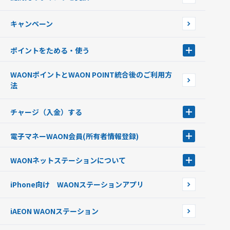
店舗検索
インターネット上でのお買い物について（ネット決済）
WAONで使えるネットショップ・サービスを探す
キャンペーン
イオン銀行ATM設置場所
ポイントをためる・使う
ポイントをためる・使う
WAONポイントとWAON POINT統合後のご利用方
ポイントの有効期限について
法
チャージ（入金）する
チャージ（入金）する
電子マネーWAON会員
(所有者情報登録)
現金でチャージする
電子マネーWAON会員
クレジットカードでチャージする
WAONネットステーション
について
WAON POINTサービス会員登録に伴う個人データの共同利用のお知
銀行口座・ATMからチャージする
WAONネットステーション
らせ
オートチャージ
iPhone向け WAONステーションアプリ
WAONネットステーションWAON端末について
ポイントからチャージする
外貨からチャージする
iAEON WAONステーション
チャージ上限金額の変更について