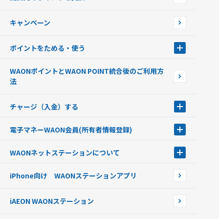
店舗検索
インターネット上でのお買い物について（ネット決済）
WAONで使えるネットショップ・サービスを探す
キャンペーン
イオン銀行ATM設置場所
ポイントをためる・使う
ポイントをためる・使う
WAONポイントとWAON POINT統合後のご利用方
ポイントの有効期限について
法
チャージ（入金）する
チャージ（入金）する
電子マネーWAON会員
(所有者情報登録)
現金でチャージする
電子マネーWAON会員
クレジットカードでチャージする
WAONネットステーション
について
WAON POINTサービス会員登録に伴う個人データの共同利用のお知
銀行口座・ATMからチャージする
WAONネットステーション
らせ
オートチャージ
iPhone向け WAONステーションアプリ
WAONネットステーションWAON端末について
ポイントからチャージする
外貨からチャージする
iAEON WAONステーション
チャージ上限金額の変更について