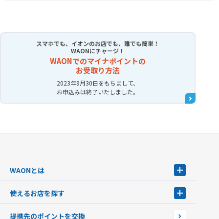
スマホでも、イオンのお店でも、誰でも簡単！
WAONにチャージ！
WAONでのマイナポイントの
お受取り方法
2023年9月30日をもちまして、
お申込みは終了いたしました。
WAONとは
WAONとは
使えるお店を探す
WAONを申込む
使えるお店を探す
WAONの基本
提携先のポイントを交換