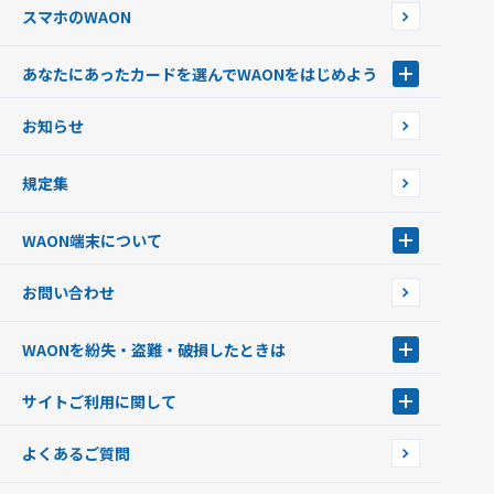
スマホのWAON
あなたにあったカードを選んでWAONをはじめよう
あなたにあったカードを選んでWAONをはじめよう
お知らせ
フードバンク応援WAON
日本の国立公園WAON
規定集
ご当地WAON
サッカー大好きWAON
WAON端末について
G.G WAON
JMB WAON
WAON端末について
お問い合わせ
WAONカード・WAONカードプラス
WAONネットステーション
キャッシュカード一体型・クレジットカード一体型
WAONステーション
WAONを紛失・盗難・破損したときは
モバイルWAON
新型WAONステーション
Apple PayのWAON
イオン銀行ATM
WAONを紛失・盗難・破損したときは
サイトご利用に関して
提携WAONカード
WAONチャージャーmini
WAONカードの拾得について
新型WAONチャージ機
サイトご利用に関して
よくあるご質問
企業情報
サイトご利用規約