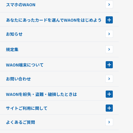
スマホのWAON
あなたにあったカードを選んでWAONをはじめよう
あなたにあったカードを選んでWAONをはじめよう
お知らせ
フードバンク応援WAON
日本の国立公園WAON
規定集
ご当地WAON
サッカー大好きWAON
WAON端末について
G.G WAON
JMB WAON
WAON端末について
お問い合わせ
WAONカード・WAONカードプラス
WAONネットステーション
キャッシュカード一体型・クレジットカード一体型
WAONステーション
WAONを紛失・盗難・破損したときは
モバイルWAON
新型WAONステーション
Apple PayのWAON
イオン銀行ATM
WAONを紛失・盗難・破損したときは
サイトご利用に関して
提携WAONカード
WAONチャージャーmini
WAONカードの拾得について
新型WAONチャージ機
サイトご利用に関して
よくあるご質問
企業情報
サイトご利用規約