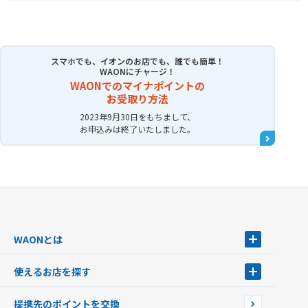
スマホでも、イオンのお店でも、誰でも簡単！
WAONにチャージ！
WAONでのマイナポイントの
お受取り方法
2023年9月30日をもちまして、
お申込みは終了いたしました。
WAONとは
WAONとは
使えるお店を探す
WAONを申込む
使えるお店を探す
WAONの基本
提携先のポイントを交換