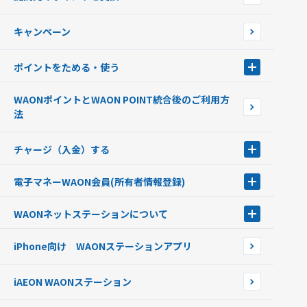
店舗検索
インターネット上でのお買い物について（ネット決済）
WAONで使えるネットショップ・サービスを探す
キャンペーン
イオン銀行ATM設置場所
ポイントをためる・使う
ポイントをためる・使う
WAONポイントとWAON POINT統合後のご利用方
ポイントの有効期限について
法
チャージ（入金）する
チャージ（入金）する
電子マネーWAON会員
(所有者情報登録)
現金でチャージする
電子マネーWAON会員
クレジットカードでチャージする
WAONネットステーション
について
WAON POINTサービス会員登録に伴う個人データの共同利用のお知
銀行口座・ATMからチャージする
WAONネットステーション
らせ
オートチャージ
iPhone向け WAONステーションアプリ
WAONネットステーションWAON端末について
ポイントからチャージする
外貨からチャージする
iAEON WAONステーション
チャージ上限金額の変更について